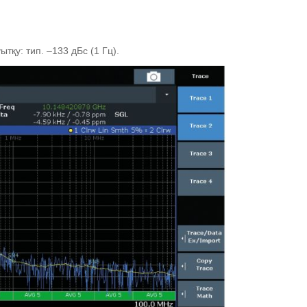
қу: тип. –133 дБс (1 Гц).