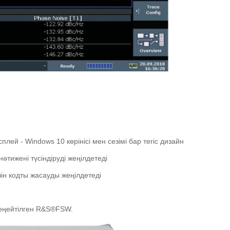
й - Windows 10 көрінісі мен сезімі бар тегіс дизайн
әтижені түсіндіруді жеңілдетеді
ін кодты жасауды жеңілдетеді
кеңейтілген R&S®FSW.