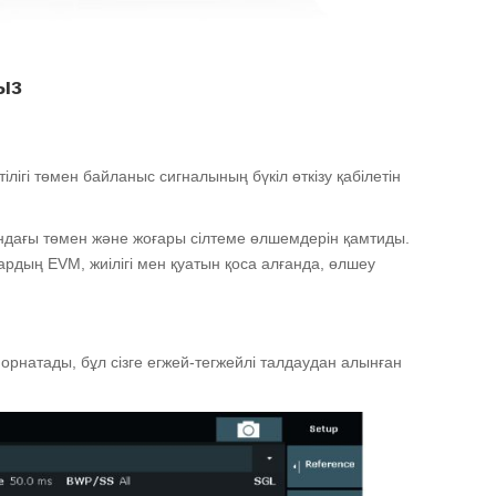
ыз
ілігі төмен байланыс сигналының бүкіл өткізу қабілетін
ғы төмен және жоғары сілтеме өлшемдерін қамтиды.
рдың EVM, жиілігі мен қуатын қоса алғанда, өлшеу
натады, бұл сізге егжей-тегжейлі талдаудан алынған