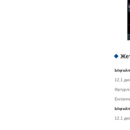
Же
Ыңғайл
12,1 дю
Әртүрлі
Енгізіл
Ыңғайл
12,1 дю