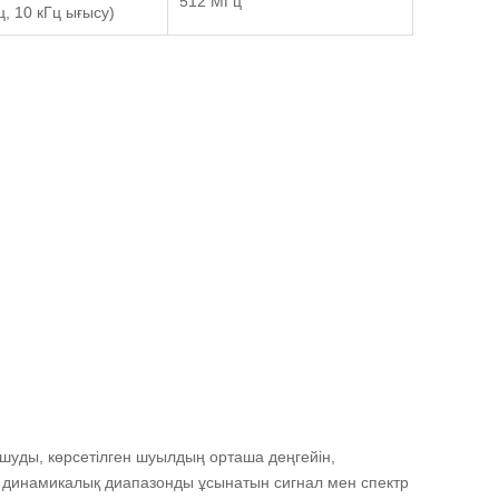
512 МГц
Гц, 10 кГц ығысу)
шуды, көрсетілген шуылдың орташа деңгейін,
динамикалық диапазонды ұсынатын сигнал мен спектр