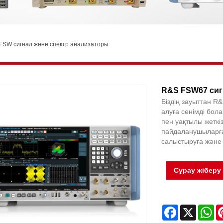
FSW сигнал және спектр анализаторы
R&S FSW67 сиг
Біздің зауыттан R
алуға сенімді бола
пен уақтылы жеткі
пайдаланушыларға 
салыстыруға және 
Сұрау жіберу
Facebook
X
Wh