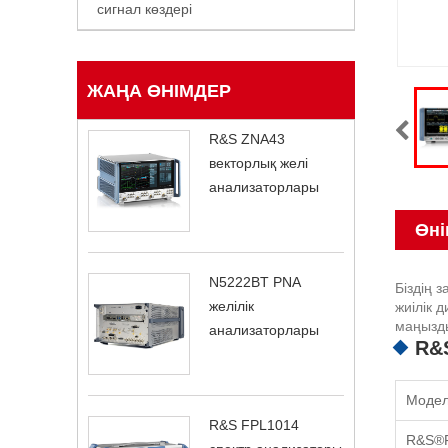
сигнал көздері
ЖАҢА ӨНІМДЕР
R&S ZNA43
векторлық желі
анализаторлары
Өні
N5222BT PNA
Біздің 
желілік
жиілік 
маңызд
анализаторлары
R&
Модел
R&S FPL1014
R&S®