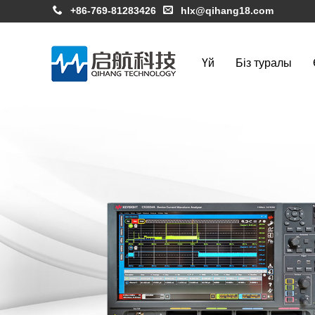
+86-769-81283426
hlx@qihang18.com
Үй
Біз туралы