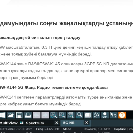
 дамуындағы соңғы жаңалықтарды ұстаның
икалық деңгей сигналын терең талдау
 масштабталатын, 8,3 ГГц-ке дейінгі кең ішкі талдау өткізу қабілетт
е және толық жүйені бағалауға мүмкіндік береді.
W-K144 және R&S®FSW-K145 опциялары 3GPP 5G NR диапазонында
игнал қосалқы кадры талданады және әртүрлі арналар мен сигналда
ерінің кең ауқымы беріледі.
W-K144 5G Жаңа Радио төмен сілтеме қолданбасы
-K144 көптеген параметрлерді автоматты түрде анықтайды және ор
ерге көбірек уақыт бөлуге мүмкіндік береді.