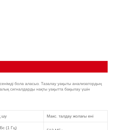
сенімді бола аласыз. Тазалау уақыты анализатордың
алық сигналдарды нақты уақытта бақылау үшін
 шу
Макс. талдау жолағы ені
Бс (1 Гц)