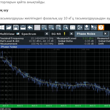
торларын қайта анықтайды.
қ шу
тасымалдаушы жиілігіндегі фазалық шу 10 кГц тасымалдаушыдан ауыт