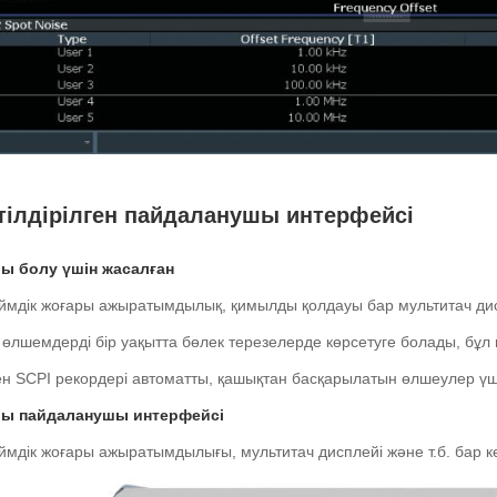
тілдірілген пайдаланушы интерфейсі
ы болу үшін жасалған
ймдік жоғары ажыратымдылық, қимылды қолдауы бар мультитач диспле
 өлшемдерді бір уақытта бөлек терезелерде көрсетуге болады, бұл н
ген SCPI рекордері автоматты, қашықтан басқарылатын өлшеулер үш
ы пайдаланушы интерфейсі
ймдік жоғары ажыратымдылығы, мультитач дисплейі және т.б. бар 