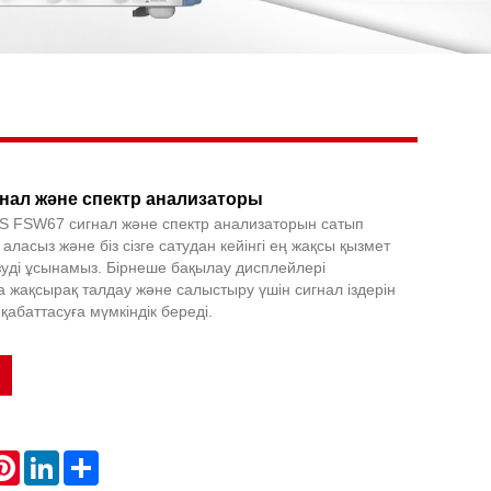
Live
нал және спектр анализаторы
&S FSW67 сигнал және спектр анализаторын сатып
 аласыз және біз сізге сатудан кейінгі ең жақсы қызмет
зуді ұсынамыз. Бірнеше бақылау дисплейлері
жақсырақ талдау және салыстыру үшін сигнал іздерін
қабаттасуға мүмкіндік береді.
atsApp
Pinterest
LinkedIn
Share