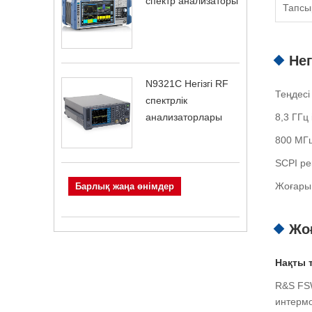
спектр анализаторы
Тапсы
Нег
N9321C Негізгі RF
Теңдесі
спектрлік
8,3 ГГц 
анализаторлары
800 МГц 
SCPI ре
Жоғары 
Барлық жаңа өнімдер
Жоғ
Нақты т
R&S FSW
интермо