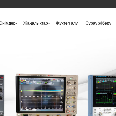
Өнімдер
Жаңалықтар
Жүктеп алу
Сұрау жіберу