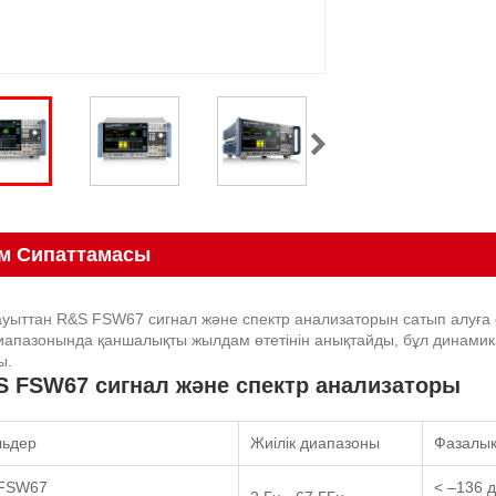
м Сипаттамасы
зауыттан R&S FSW67 сигнал және спектр анализаторын сатып алуға 
диапазонында қаншалықты жылдам өтетінін анықтайды, бұл динамик
ы.
S FSW67 сигнал және спектр анализаторы
ьдер
Жиілік диапазоны
Фазалық
FSW67
< –136 д