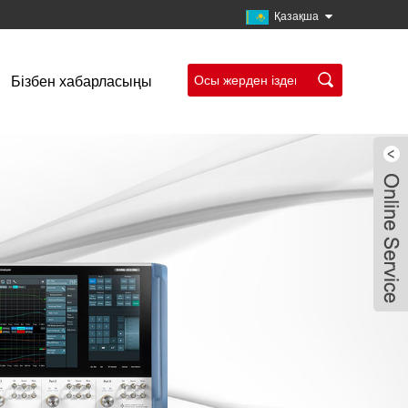
Қазақша
Бізбен хабарласыңы