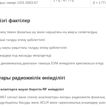
2 Гц - 67 ГГц
рыс нөмірі 1331.5003.67
(f = 1 Г
ізгі фактілер
 жоқ төмен фазалық шу және нарықтағы ең жақсы сезімталдық
ішкі талдау өткізу қабілеттілігі
нақты уақыттағы талдау өткізу қабілеттілігі
кордері код жасауды жеңілдетеді
динамикалық диапазон тамаша EVM өнімділігін қамтамасыз етеді
ары радиожиілік өнімділігі
алаптарға жауап беретін RF өнімділігі
67 сигнал және спектр анализаторы жоғары радиожиілік фазалық 
дуляцияны басуды және ACLR және гармоникалық өлшемдер үшін 