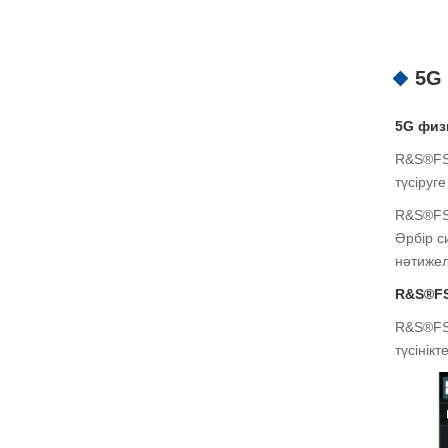
5G
5G физ
R&S®FSW
түсіруг
R&S®FS
Әрбір с
нәтижел
R&S®FS
R&S®FSW
түсінікт