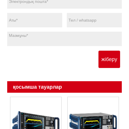
жіберу
қосымша тауарлар