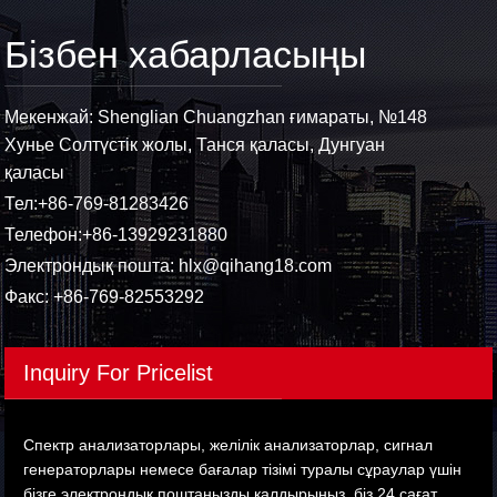
Бізбен хабарласыңы
Мекенжай: Shenglian Chuangzhan ғимараты, №148
Хунье Солтүстік жолы, Танся қаласы, Дунгуан
қаласы
Тел:
+86-769-81283426
Телефон:
+86-13929231880
Электрондық пошта:
hlx@qihang18.com
Факс: +86-769-82553292
Inquiry For Pricelist
Спектр анализаторлары, желілік анализаторлар, сигнал
генераторлары немесе бағалар тізімі туралы сұраулар үшін
бізге электрондық поштаңызды қалдырыңыз, біз 24 сағат