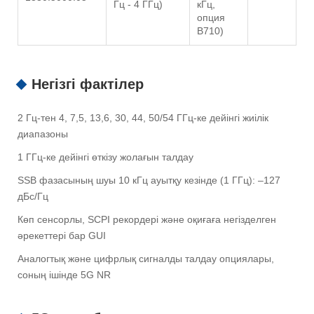
Гц - 4 ГГц)
кГц,
опция
B710)
Негізгі фактілер
2 Гц-тен 4, 7,5, 13,6, 30, 44, 50/54 ГГц-ке дейінгі жиілік
диапазоны
1 ГГц-ке дейінгі өткізу жолағын талдау
SSB фазасының шуы 10 кГц ауытқу кезінде (1 ГГц): –127
дБс/Гц
Көп сенсорлы, SCPI рекордері және оқиғаға негізделген
әрекеттері бар GUI
Аналогтық және цифрлық сигналды талдау опциялары,
соның ішінде 5G NR