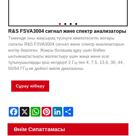
R&S FSVA3004 сигнал және спектр анализаторы
Төменде оны жақсырақ түсінуге көмектесетін жоғары
сапалы R&S FSVA3004 сигнал және спектр анализаторын
енгізу берілген. Жақсы болашақ құру үшін бізбен
ынтымақтастықты жалғастыру үшін жаңа және ескі
тұтынушыларды қош келдіңіз! 2 Гц-тен 4, 7,5, 13,6, 30, 44,
50/54 ГГц-ке дейінгі жиілік диапазоны
Сұрау жіберу
Facebook
X
WhatsApp
Pinterest
LinkedIn
Share
Өнім Сипаттамасы