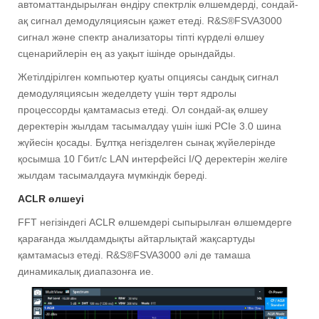
автоматтандырылған өндіру спектрлік өлшемдерді, сондай-
ақ сигнал демодуляциясын қажет етеді. R&S®FSVA3000
сигнал және спектр анализаторы тіпті күрделі өлшеу
сценарийлерін ең аз уақыт ішінде орындайды.
Жетілдірілген компьютер қуаты опциясы сандық сигнал
демодуляциясын жеделдету үшін төрт ядролы
процессорды қамтамасыз етеді. Ол сондай-ақ өлшеу
деректерін жылдам тасымалдау үшін ішкі PCIe 3.0 шина
жүйесін қосады. Бұлтқа негізделген сынақ жүйелерінде
қосымша 10 Гбит/с LAN интерфейсі I/Q деректерін желіге
жылдам тасымалдауға мүмкіндік береді.
ACLR өлшеуі
FFT негізіндегі ACLR өлшемдері сыпырылған өлшемдерге
қарағанда жылдамдықты айтарлықтай жақсартуды
қамтамасыз етеді. R&S®FSVA3000 әлі де тамаша
динамикалық диапазонға ие.