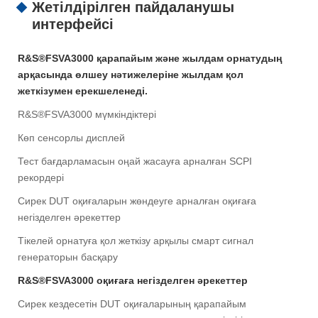
Жетілдірілген пайдаланушы
интерфейсі
R&S®FSVA3000 қарапайым және жылдам орнатудың
арқасында өлшеу нәтижелеріне жылдам қол
жеткізумен ерекшеленеді.
R&S®FSVA3000 мүмкіндіктері
Көп сенсорлы дисплей
Тест бағдарламасын оңай жасауға арналған SCPI
рекордері
Сирек DUT оқиғаларын жөндеуге арналған оқиғаға
негізделген әрекеттер
Тікелей орнатуға қол жеткізу арқылы смарт сигнал
генераторын басқару
R&S®FSVA3000 оқиғаға негізделген әрекеттер
Сирек кездесетін DUT оқиғаларының қарапайым