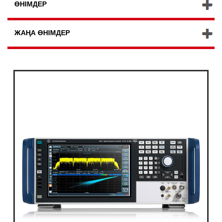
ӨНІМДЕР
ЖАҢА ӨНІМДЕР