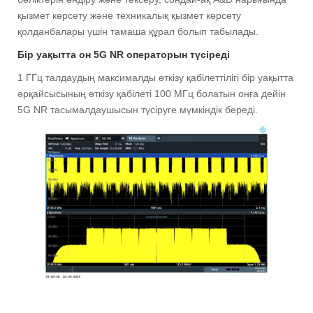
қызмет көрсету және техникалық қызмет көрсету
қолданбалары үшін тамаша құрал болып табылады.
Бір уақытта он 5G NR операторын түсіреді
1 ГГц талдаудың максималды өткізу қабілеттілігі бір уақытта
әрқайсысының өткізу қабілеті 100 МГц болатын онға дейін
5G NR тасымалдаушысын түсіруге мүмкіндік береді.