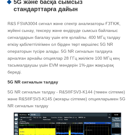
5G және басқа сымсыз
стандарттарға дайын
R&S FSVA3004 сигнал және спектр анализаторы ҒЗТКЖ,
жүйені сынау, тексеру және өндіруде сымсыз байланыс
сигналдарын бағалау үшін өте қолайлы. 400 МГц талдау
өткізу қабілеттілігімен ол бірден төрт көршілес 5G NR
операторын түсіре алады. 5G NR сигналын талдауға
арналған арнайы опциялар 28 ГГц жиілікте 100 МГц кең
тасымалдаушы үшін EVM мәндерін 1%-дан жақсырақ
береді.
5G NR сигналын талдау
5G NR сигналын талдау - R&S®FSV3-K144 (төмен сілтеме)
және R&S®FSV3-K145 (жоғары сілтеме) опцияларымен 5G
NR сигналын талдау