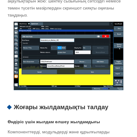
ақаулықтарын жою: шектеу сызығының сәтсіздігі немесе
төмен түсетін мәзірлерден скриншот сияқты оқиғаны
таңдаңыз.
Жоғары жылдамдықты талдау
Өндіріс үшін жылдам өлшеу жылдамдығы
Компоненттерді, модульдерді және құрылғыларды