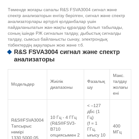
Төменде жоғары сапалы R&S FSVA3004 сигнал және
спектр анализаторын енгізу берілген, сигнал және спектр
анализаторлары әртүрлі қолданбалар үшін
пайдаланылатын жан-жақты құралдар болып табылады,
соның ішінде РЖ сигналын талдау, дыбыстық сигналды
талдау, сымсыз байланысты сынау, электрондық
тізбектердің ақауларын жою және т.б.
R&S FSVA3004 сигнал және спектр
анализаторы
Макс.
Жиілік
Фазалық
талдау
Модельдер
диапазоны
шу
жолағы
ені
< –127
дБс (1
10 Гц - 4 ГГц
Гц)
R&S®FSVA3004
(R&S®FSV3-
(f = 1
Тапсырыс
400
B710
ГГц,
нөмірі
МГц
опциясымен 2
ығысу 10
1330.5000.05