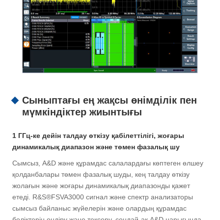
Сыныптағы ең жақсы өнімділік пен
мүмкіндіктер жиынтығы
1 ГГц-ке дейін талдау өткізу қабілеттілігі, жоғары
динамикалық диапазон және төмен фазалық шу
Сымсыз, A&D және құрамдас салалардағы көптеген өлшеу
қолданбалары төмен фазалық шуды, кең талдау өткізу
жолағын және жоғары динамикалық диапазонды қажет
етеді. R&S®FSVA3000 сигнал және спектр анализаторы
сымсыз байланыс жүйелерін және олардың құрамдас
бөліктерін өндіру және тексеру, сондай-ақ A&D нарығында