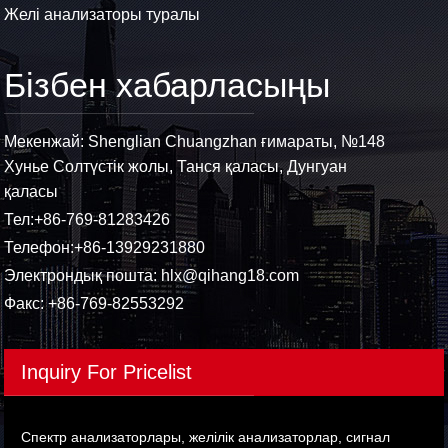
Желі анализаторы туралы
Бізбен хабарласыңы
Мекенжай: Shenglian Chuangzhan ғимараты, №148
Хунье Солтүстік жолы, Танся қаласы, Дунгуан
қаласы
Тел:
+86-769-81283426
Телефон:
+86-13929231880
Электрондық пошта:
hlx@qihang18.com
Факс: +86-769-82553292
Inquiry For Pricelist
Спектр анализаторлары, желілік анализаторлар, сигнал