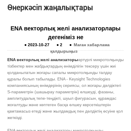
Өнеркәсіп жаңалықтары
ENA векторлық желі анализаторлары
дегеніміз не
●
2023-10-27
●
2
●
Маған хабарлама
қалдырыңыз
ENA векторлық желі анализаторы
әртүрлі микротолқынды
тізбектер мен жабдықтардың өнімділігін тексеру үшін жиі
қолданылатын жоғары сапалы микротолқынды талдау
құралы болып табылады. ENA - Keysight Technologies
компаниясының өнімдерінің сериясы, ол жоғары дәлдіктегі
S-параметрін (шашырау параметрін) өлшеуді, фазаны,
амплитудалық тепе-теңдікті, шуыл фигурасын, құрамдас
жоғалтуды және көптеген басқа өлшеу көрсеткіштерін
қамтамасыз етеді және жылдамдық пен дәлдіктің өсуіне қол
жеткізді.
ENA векторлық желі анализаторы микротолқынды