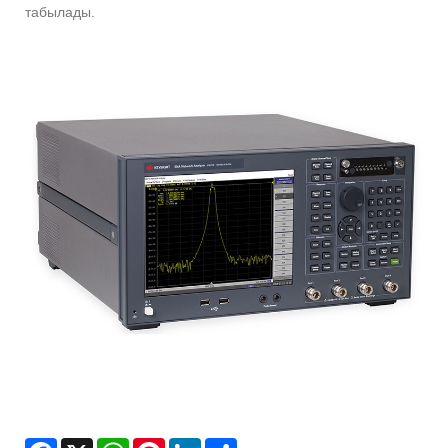
табылады.
Facebook
X
WhatsApp
Pinterest
LinkedIn
Share