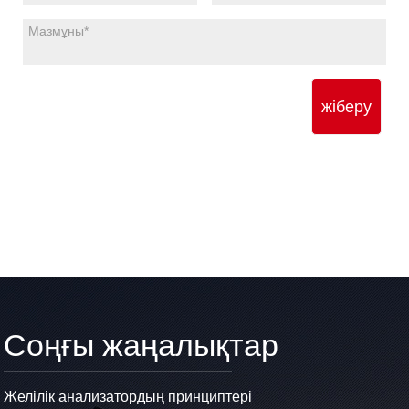
жіберу
Соңғы жаңалықтар
Желілік анализатордың принциптері