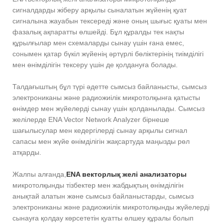
сигналдарды жіберу арқылы сыналатын жүйенің қуат
сигналына жауабын тексереді және оның шығыс қуаты мен
фазалық ақпаратты өлшейді. Бұл құралды тек нақты
құрылғылар мен схемаларды сынау үшін ғана емес,
сонымен қатар бүкіл жүйенің әртүрлі бөліктерінің тиімділігі
мен өнімділігін тексеру үшін де қолдануға болады.
Талдағыштың бұл түрі әдетте сымсыз байланысты, сымсыз
электрониканы және радиожиілік микротолқынға қатысты
өнімдер мен жүйелерді сынау үшін қолданылады. Сымсыз
желілерде ENA Vector Network Analyzer бірнеше
шағылысулар мен кедергілерді сынау арқылы сигнал
сапасы мен жүйе өнімділігін жақсартуда маңызды рөл
атқарды.
Жалпы алғанда,
ENA векторлық желі анализаторы
микротолқынды тізбектер мен жабдықтың өнімділігін
анықтай алатын және сымсыз байланыстарды, сымсыз
электрониканы және радиожиілік микротолқынды жүйелерді
сынауға қолдау көрсететін қуатты өлшеу құралы болып