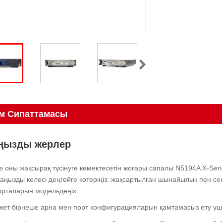
м Сипаттамасы
ңызды жерлер
 оны жақсырақ түсінуге көмектесетін жоғары сапалы N5194A X-Serie
аңызды келесі деңгейге көтеріңіз: жақсартылған шынайылық пен се
орталарын модельдеңіз.
ажет бірнеше арна мен порт конфигурацияларын қамтамасыз ету үш