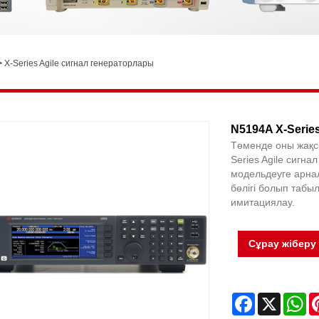
>
X-Series Agile сигнал генераторлары
N5194A X-Serie
Төменде оны жақсы
Series Agile сигна
модельдеуге арна
бөлігі болып табы
имитациялау.
Сұрау жіберу
Facebook
X
Wh