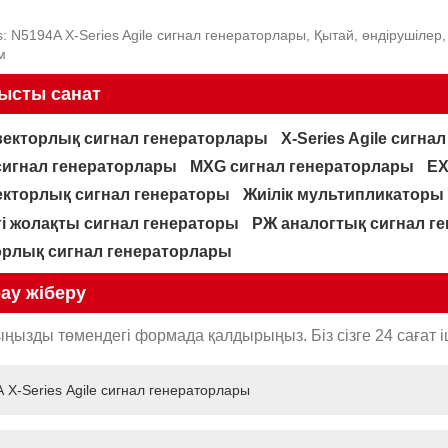
: N5194A X-Series Agile сигнал генераторлары, Қытай, өндірушілер, ж
м
ысты санат
векторлық сигнал генераторлары
X-Series Agile сигн
сигнал генераторлары
MXG сигнал генераторлары
EX
екторлық сигнал генераторы
Жиілік мультипликаторы
гі жолақты сигнал генераторы
РЖ аналогтық сигнал г
орлық сигнал генераторлары
ау жіберу
ңызды төмендегі формада қалдырыңыз. Біз сізге 24 сағат і