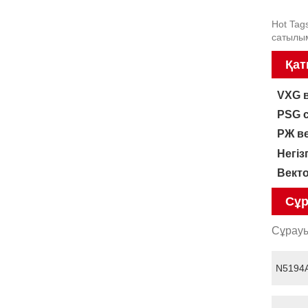
Hot Tags
сатылы
Қат
VXG 
PSG 
РЖ в
Негіз
Вект
Сұр
Сұрауы