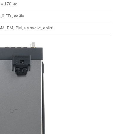
<= 170 нс
1,6 ГГц дейін
AM, FM, PM, импульс, ерікті