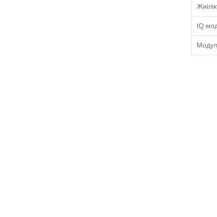
Жиілік
IQ мо
Модуля