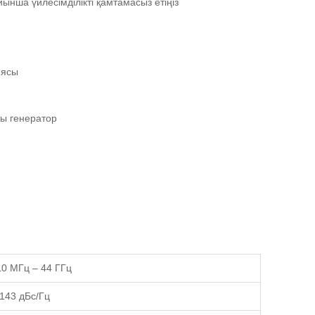
нша үйлесімділікті қамтамасыз етіңіз
иясы
ы генератор
10 МГц – 44 ГГц
-143 дБс/Гц