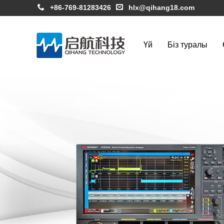
+86-769-81283426
hlx@qihang18.com
Үй
Біз туралы