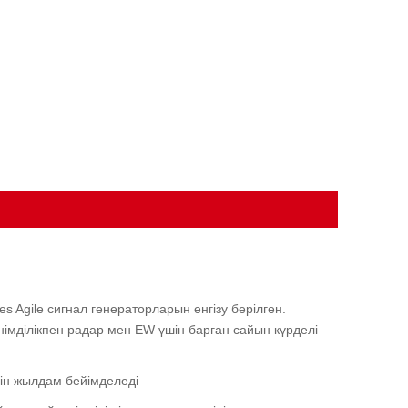
s Agile сигнал генераторларын енгізу берілген.
німділікпен радар мен EW үшін барған сайын күрделі
ін жылдам бейімделеді