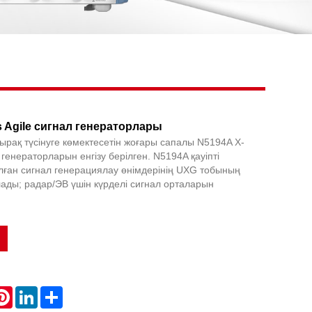
Live
s Agile сигнал генераторлары
рақ түсінуге көмектесетін жоғары сапалы N5194A X-
л генераторларын енгізу берілген. N5194A қауіпті
лған сигнал генерациялау өнімдерінің UXG тобының
лады; радар/ЭВ үшін күрделі сигнал орталарын
atsApp
Pinterest
LinkedIn
Share