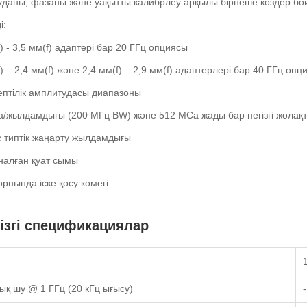
даны, фазаны және уақытты калибрлеу арқылы бірнеше көздер бойы
і:
) - 3,5 мм(f) адаптері бар 20 ГГц опциясы
) – 2,4 мм(f) және 2,4 мм(f) – 2,9 мм(f) адаптерлері бар 40 ГГц опц
ептілік амплитудасы диапазоны
/жылдамдығы (200 МГц BW) және 512 МСа жады бар негізгі жолақт
с типтік жаңарту жылдамдығы
налған қуат сымы
орнында іске қосу көмегі
ізгі спецификациялар
ық шу @ 1 ГГц (20 кГц ығысу)