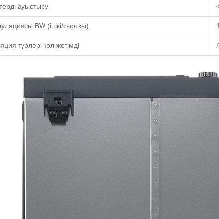
терді ауыстыру
дуляциясы BW (ішкі/сыртқы)
ция түрлері қол жетімді