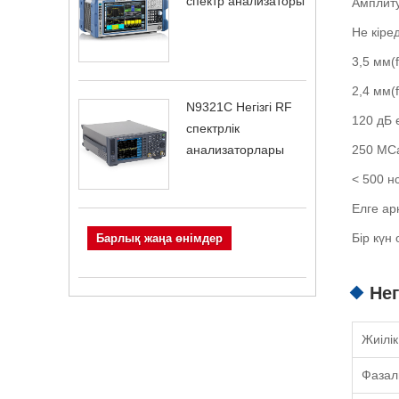
спектр анализаторы
Амплиту
Не кіред
3,5 мм(f
2,4 мм(f
N9321C Негізгі RF
120 дБ 
спектрлік
250 МСа
анализаторлары
< 500 н
Елге ар
Бір күн 
Барлық жаңа өнімдер
Нег
Жиілік
Фазал