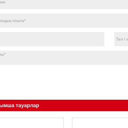
ымша тауарлар