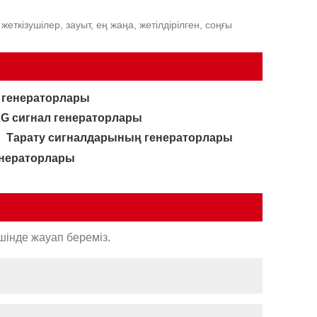
еткізушілер, зауыт, ең жаңа, жетілдірілген, соңғы
ал генераторлары
G сигнал генераторлары
Тарату сигналдарының генераторлары
енераторлары
шінде жауап береміз.