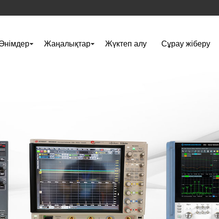
Өнімдер
Жаңалықтар
Жүктеп алу
Сұрау жіберу