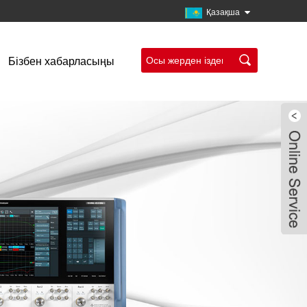
Қазақша
Бізбен хабарласыңы