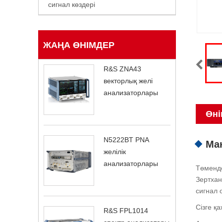
сигнал көздері
ЖАҢА ӨНІМДЕР
R&S ZNA43
векторлық желі
анализаторлары
Өні
N5222BT PNA
Ма
желілік
анализаторлары
Төменде
Зертхан
сигнал 
Сізге қ
R&S FPL1014