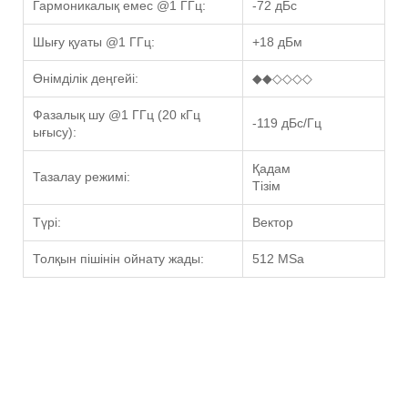
Гармоникалық емес @1 ГГц:
-72 дБс
Шығу қуаты @1 ГГц:
+18 дБм
Өнімділік деңгейі:
◆◆◇◇◇◇
Фазалық шу @1 ГГц (20 кГц
-119 дБс/Гц
ығысу):
Қадам
Тазалау режимі:
Тізім
Түрі:
Вектор
Толқын пішінін ойнату жады:
512 MSa