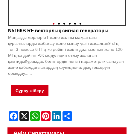
N5166B RF векторлық сигнал генераторы
Маңызды жерлерIoT және жалпы мақсаттағы
құрылғыларды жобалау және сынау үшін жасалған9 кГц-
тен 3 немесе 6 ГГц-ке дейінгі жиілік диапазонын және 120
МГц-ке дейінгі РЖ модуляция өткізу жолағын
қамтидыҚұрамдас бөліктердің негізгі параметрлік сынауын
және қабылдағыштардың функционалдық тексеруін
орындау......
Сұрау жіберу
Facebook
X
WhatsApp
Pinterest
LinkedIn
Share
Өнім Сипаттамасы