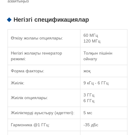
азайтыңыз
Негізгі спецификациялар
60 МГц
Өткізу жолағы опциялары:
120 МГц
Негізгі жолақты генератор
Толқын пішінін
режимі:
ойнату
Форма факторы:
жоқ
Жиілік:
9 кГц - 6 ГГц
3 ГГц
Жиілік опциялары:
6 ГГц
Жиіліктерді ауыстыру (әдеттегі):
5 мс
Гармоника @1 ГГц:
-35 дБс