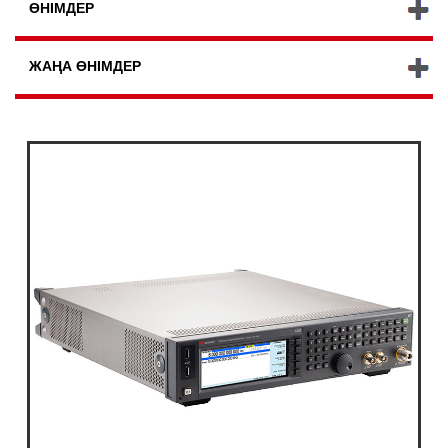
ӨНІМДЕР
ЖАҢА ӨНІМДЕР