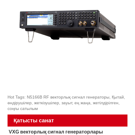
Hot Tags: N5166B RF векторлық сигнал генераторы, Қытай,
өндірушілер, жеткізушілер, зауыт, ең жаңа, жетілдірілген,
соңғы сатылым
Қатысты санат
VXG векторлық сигнал генераторлары