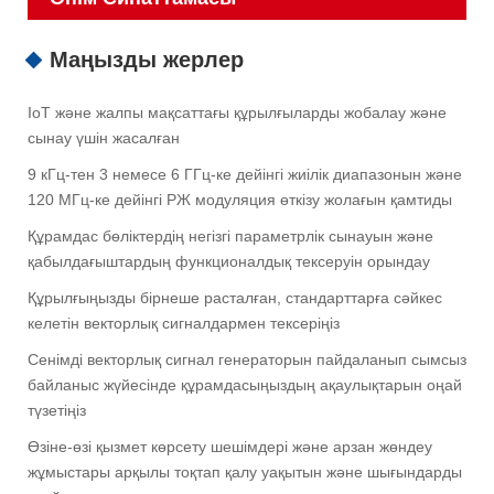
Маңызды жерлер
IoT және жалпы мақсаттағы құрылғыларды жобалау және
сынау үшін жасалған
9 кГц-тен 3 немесе 6 ГГц-ке дейінгі жиілік диапазонын және
120 МГц-ке дейінгі РЖ модуляция өткізу жолағын қамтиды
Құрамдас бөліктердің негізгі параметрлік сынауын және
қабылдағыштардың функционалдық тексеруін орындау
Құрылғыңызды бірнеше расталған, стандарттарға сәйкес
келетін векторлық сигналдармен тексеріңіз
Сенімді векторлық сигнал генераторын пайдаланып сымсыз
байланыс жүйесінде құрамдасыңыздың ақаулықтарын оңай
түзетіңіз
Өзіне-өзі қызмет көрсету шешімдері және арзан жөндеу
жұмыстары арқылы тоқтап қалу уақытын және шығындарды