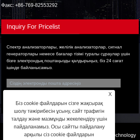
Факс: +86-769-82553292
Inquiry For Pricelist
Спектр анализаторлары, желілік анализаторлар, сигнал
генераторлары немесе бағалар тізімі туралы сұраулар үшін
бізге электрондық поштаңызды қалдырыңыз, біз 24 сағат
ішінде байланысамыз.
X
Біз cookie файлдарын сізге жақсырақ
шолу тәжірибесін ұсыну, сайт трафигін
талдау және мазмұнды жекелендіру үшін
пайдаланамыз. Осы сайтты пайдалану
арқылы сіз cookie файлдарын
Copyright © 2023 Dongguan Qihang Electronic Technology