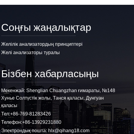
Соңғы жаңалықтар
Желілік анализатордың принциптері
Желі анализаторы туралы
Бізбен хабарласыңы
Мекенжай: Shenglian Chuangzhan ғимараты, №148
Хунье Солтүстік жолы, Танся қаласы, Дунгуан
қаласы
Тел:
+86-769-81283426
Телефон:
+86-13929231880
Электрондық пошта:
hlx@qihang18.com