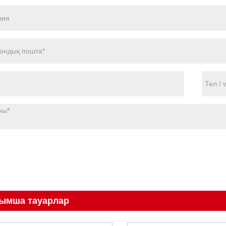
ымша тауарлар