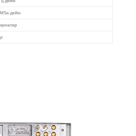
Гц дейін
 MSa дейін
 арналар
ор