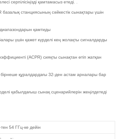
сі серпілісіңізді қамтамасыз етеді. .
 базалық станциясының сәйкестік сынақтары үшін
W-диапазондарын қамтиды
алары үшін қажет күрделі кең жолақты сигналдарды
оэффициенті (ACPR) сияқты сынақтан өтіп жатқан
 бірнеше құралдардағы 32-ден астам арналары бар
делі қабылдағыш сынақ сценарийлерін жеңілдетеді
-тен 54 ГГц-ке дейін