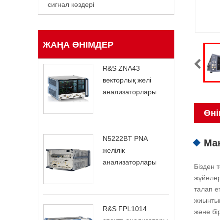
сигнал көздері
ЖАҢА ӨНІМДЕР
R&S ZNA43
векторлық желі
анализаторлары
Өні
N5222BT PNA
Ма
желілік
анализаторлары
Бізден 
жүйелер
талап ет
жиынтығ
R&S FPL1014
және бі