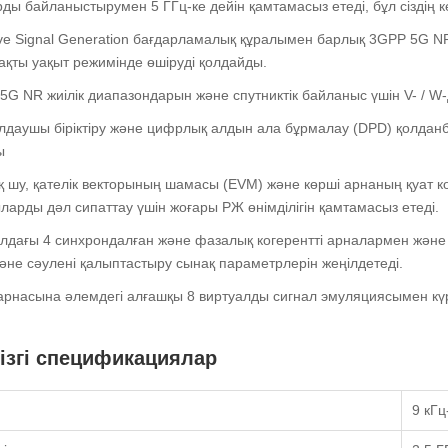
ды байланыстырумен 5 ГГц-ке дейін қамтамасыз етеді, бұл сіздің келе
e Signal Generation бағдарламалық құралымен барлық 3GPP 5G NR
қты уақыт режимінде өшіруді қолдайды.
5G NR жиілік диапазондарын және спутниктік байланыс үшін V- / 
даушы біріктіру және цифрлық алдын ала бұрмалау (DPD) қолданб
ы
 шу, қателік векторының шамасы (EVM) және көрші арнаның қуат к
ларды дәл сипаттау үшін жоғары РЖ өнімділігін қамтамасыз етеді.
алдағы 4 синхрондалған және фазалық когерентті арналармен және
не сәулені қалыптастыру сынақ параметрлерін жеңілдетеді.
рнасына әлемдегі алғашқы 8 виртуалды сигнал эмуляциясымен күр
ізгі спецификациялар
9 кГц