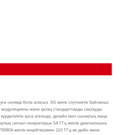
ға сенімді бола аласыз. 5G және спутниктік байланыс
і модуляцияны және қатаң стандарттарды сақтауды
үйе күрделілігін қоса алғанда, дизайн мен сынақтың жаңа
орлық сигнал генераторын 54 ГГц жиілік диапазонына
 V3080A жиілік кеңейткішімен 110 ГГц-ке дейін және