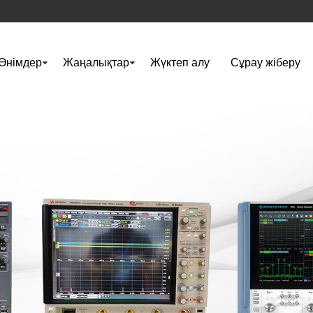
Өнімдер
Жаңалықтар
Жүктеп алу
Сұрау жіберу