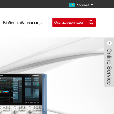
Қазақша
Бізбен хабарласыңы