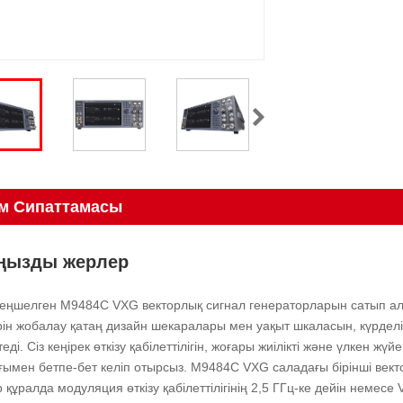
м Сипаттамасы
ңызды жерлер
теңшелген M9484C VXG векторлық сигнал генераторларын сатып алу
ін жобалау қатаң дизайн шекаралары мен уақыт шкаласын, күрдел
еді. Сіз кеңірек өткізу қабілеттілігін, жоғары жиілікті және үлкен ж
ымен бетпе-бет келіп отырсыз. M9484C VXG саладағы бірінші вект
р құралда модуляция өткізу қабілеттілігінің 2,5 ГГц-ке дейін немесе