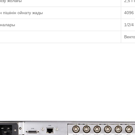
кізу жолағы
2,5 Г
 пішінін ойнату жады
4096
налары
1/2/4
Вект