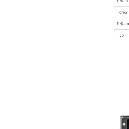
РЖ өт
Толқын
РЖ ар
Түр