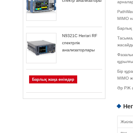
спектр анализаторы
арналар
PathWav
MIMO на
Барлық 
N9321C Негізгі RF
Тасымал
спектрлік
жасайд
анализаторлары
Фазалық
құрылғы
Бір құр
MIMO жә
Барлық жаңа өнімдер
Әр РЖ а
Нег
Жиілік