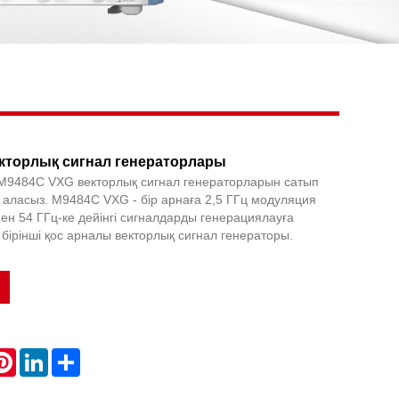
Live
кторлық сигнал генераторлары
 M9484C VXG векторлық сигнал генераторларын сатып
а аласыз. M9484C VXG - бір арнаға 2,5 ГГц модуляция
гімен 54 ГГц-ке дейінгі сигналдарды генерациялауға
 бірінші қос арналы векторлық сигнал генераторы.
atsApp
Pinterest
LinkedIn
Share