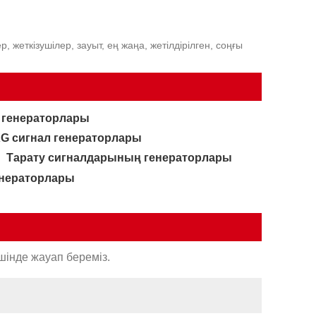
 жеткізушілер, зауыт, ең жаңа, жетілдірілген, соңғы
ал генераторлары
G сигнал генераторлары
Тарату сигналдарының генераторлары
енераторлары
шінде жауап береміз.