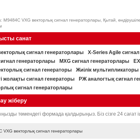
s: M9484C VXG векторлық сигнал генераторлары, Қытай, өндірушілер,
м
ысты санат
векторлық сигнал генераторлары
X-Series Agile сигн
сигнал генераторлары
MXG сигнал генераторлары
EX
екторлық сигнал генераторы
Жиілік мультипликаторы
гі жолақты сигнал генераторы
РЖ аналогтық сигнал г
орлық сигнал генераторлары
ау жіберу
ңызды төмендегі формада қалдырыңыз. Біз сізге 24 сағат і