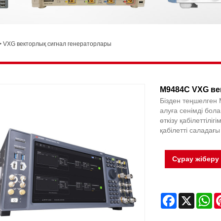
>
VXG векторлық сигнал генераторлары
M9484C VXG ве
Бізден теңшелген
алуға сенімді бол
өткізу қабілеттілі
қабілетті саладағы
Сұрау жіберу
Facebook
X
Wh