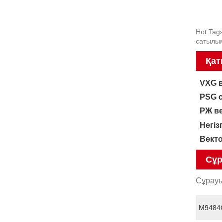
Hot Tag
сатылы
Қат
VXG 
PSG 
РЖ в
Негіз
Вект
Сұр
Сұрауы