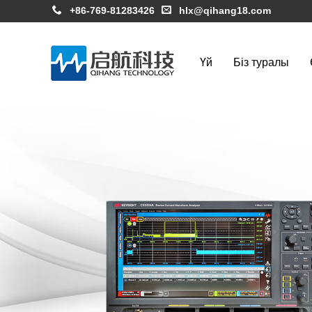
+86-769-81283426
hlx@qihang18.com
Үй
Біз туралы